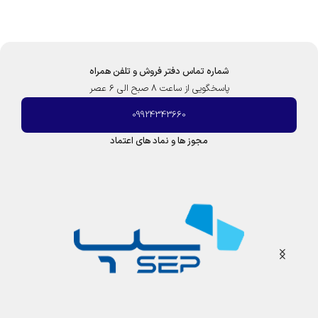
و
ا
ز
ر
س
|
ک
شماره تماس دفتر فروش و تلفن همراه
ر
پاسخگویی از ساعت 8 صبح الی 6 عصر
و
ز
09924343660
مجوز ها و نماد های اعتماد