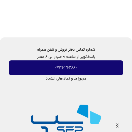
ا
ت
ن
4
ر
ا
ا
س
س
ا
ت
ل
خ
|
و
ک
د
شماره تماس دفتر فروش و تلفن همراه
ر
ر
پاسخگویی از ساعت 8 صبح الی 6 عصر
و
و
ز
ی
09924343660
د
ن
مجوز ها و نماد های اعتماد
ا
پ
ل
ا
س
|
ک
ر