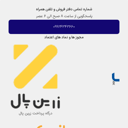
ر
شماره تماس دفتر فروش و تلفن همراه
و
ز
پاسخگویی از ساعت 8 صبح الی 6 عصر
09924343660
مجوز ها و نماد های اعتماد
درگاه پرداخت زرین پال